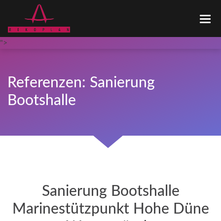
STARTSEITE
LEISTUNGSPROFIL
">
REFERENZEN
KONTAKT
LOGIN
Referenzen: Sanierung
Bootshalle
Sanierung Bootshalle
Marinestützpunkt Hohe Düne